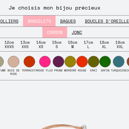
Je choisis mon bijou précieux
COLLIERS
BRACELETS
BAGUES
BOUCLES D'OREILLE
CORDON
JONC
12cm
13cm
14cm
15cm
16cm
17cm
18cm
19cm
XXXS
XXS
XS
S
M
L
XL
XXL
FUMÉ
BOIS DE
TERRACOTA
ROSE FLUO
PRUNE
MORDORÉ
ROUGE
KAKI
SAPIN
TURQUOISE
C
ROSE