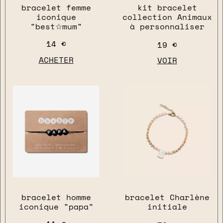
bracelet femme
kit bracelet
iconique
collection Animaux
"best☆mum"
à personnaliser
14 €
19 €
close
ACHETER
VOIR
bracelet homme
bracelet Charlène
iconique "papa"
initiale