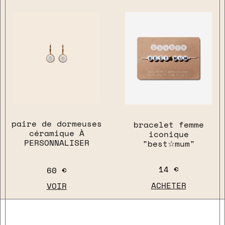
paire de dormeuses
bracelet femme
close
céramique À
iconique
PERSONNALISER
"best☆mum"
14 €
60 €
ACHETER
VOIR