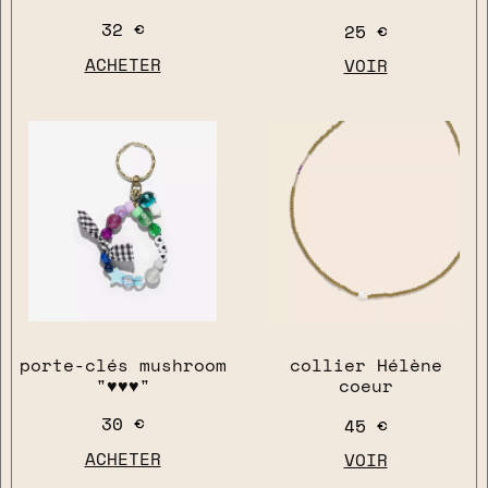
32 €
25 €
ACHETER
VOIR
close
porte-clés mushroom
collier Hélène
"♥︎♥︎♥︎"
coeur
30 €
45 €
ACHETER
VOIR