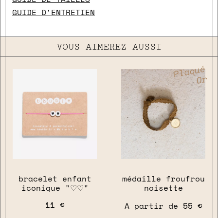
GUIDE D'ENTRETIEN
VOUS AIMEREZ AUSSI
Plaqué
Or
bracelet enfant
médaille froufrou
iconique "♡♡"
noisette
11 €
A partir de
55 €