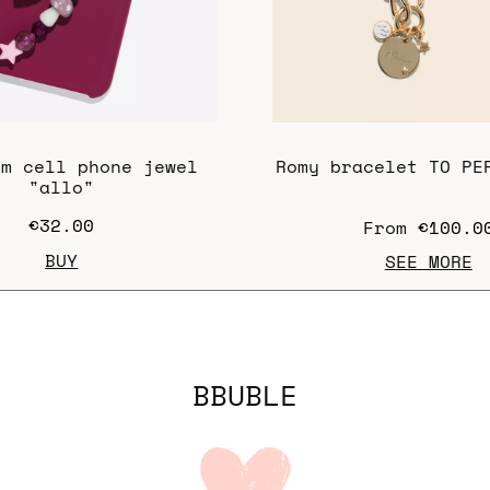
om cell phone jewel
Romy bracelet TO PE
"allo"
€32.00
From
€100.0
BUY
SEE MORE
BBUBLE