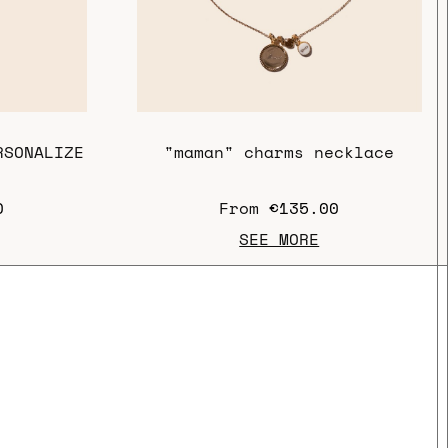
RSONALIZE
"maman" charms necklace
0
From
€135.00
SEE MORE