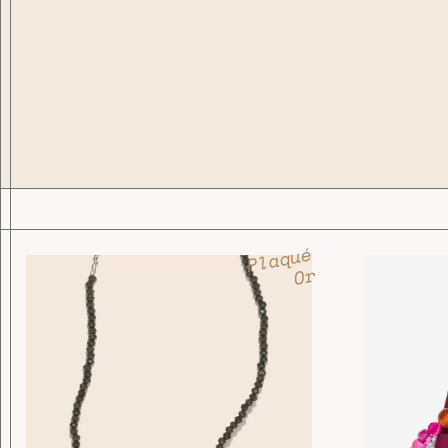
Plaqué
Or