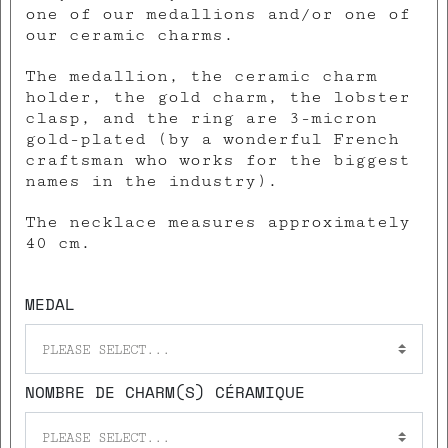
one of our medallions and/or one of
our ceramic charms.
The medallion, the ceramic charm
holder, the gold charm, the lobster
clasp, and the ring are 3-micron
gold-plated (by a wonderful French
craftsman who works for the biggest
names in the industry).
The necklace measures approximately
40 cm.
MEDAL
PLEASE SELECT...
NOMBRE DE CHARM(S) CÉRAMIQUE
PLEASE SELECT...