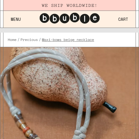
WE SHIP WORLDWIDE!
MENU
CART
Home
Precious
Maxi-bows beige necklace