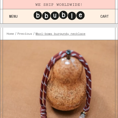
WE SHIP WORLDWIDE!
MENU
CART
Home
Precious
Maxi-bows burgundy necklace