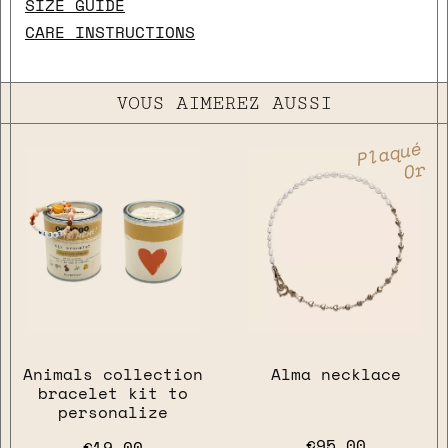
SIZE GUIDE
CARE INSTRUCTIONS
VOUS AIMEREZ AUSSI
close
Plaqué
Or
Animals collection
Alma necklace
bracelet kit to
personalize
€95.00
€19.00