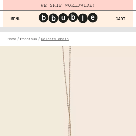
WE SHIP WORLDWIDE!
MENU
CART
Home
Precious
Céleste chain
Plaqué
Or