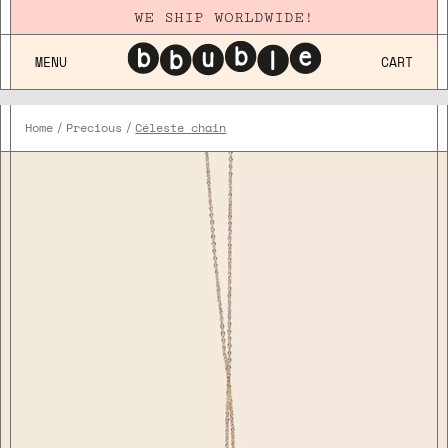
WE SHIP WORLDWIDE!
MENU
CART
Home
Precious
Céleste chain
Plaqué
Or