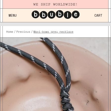
WE SHIP WORLDWIDE!
MENU
CART
Home
Precious
Maxi-bows grey necklace