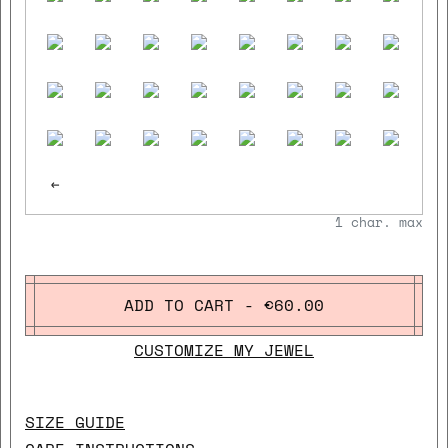
close
<-
1
char. max
ADD TO CART - €60.00
CUSTOMIZE MY JEWEL
SIZE GUIDE