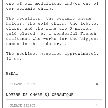
one of our medallions and/or one of
our ceramic charms.
The medallion, the ceramic charm
holder, the gold charm, the lobster
clasp, and the ring are 3-micron
gold-plated (by a wonderful French
craftsman who works for the biggest
names in the industry).
The necklace measures approximately
40 cm.
MEDAL
PLEASE SELECT...
NOMBRE DE CHARM(S) CÉRAMIQUE
PLEASE SELECT...